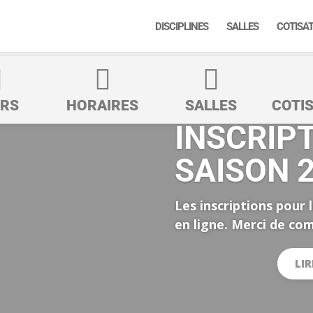
DISCIPLINES
SALLES
COTISA



RS
HORAIRES
SALLES
COTI
INSCRIP
SAISON 
Les inscriptions pour 
en ligne. Merci de com
LIR